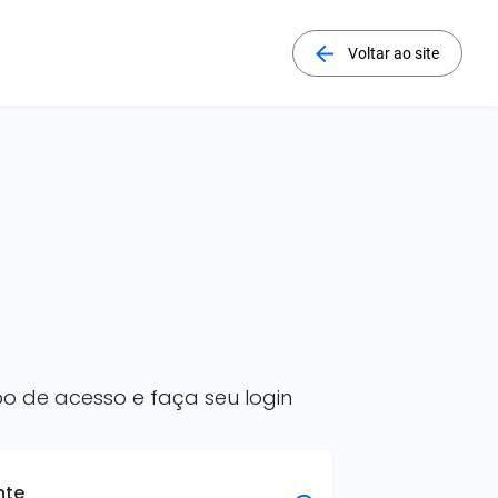
Voltar ao site
po de acesso e faça seu login
nte